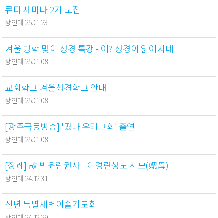
큐티 세미나 2기 모집
장인태 25.01.23
겨울 방학 맞이 성경 특강 - 어? 성경이 읽어지네
장인태 25.01.08
교회학교 겨울성경학교 안내
장인태 25.01.08
[광주극동방송] '떴다 우리교회' 출연
장인태 25.01.08
[장례] 故 박윤림권사 - 이경란성도 시모(媤母)
장인태 24.12.31
신년 특별새벽이슬기도회
장인태 24.12.29