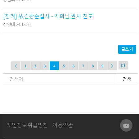
[장례] 故김광순집사 - 박희님 권사 친모
장인태 24.12.20
글쓰기
1
2
3
4
5
6
7
8
9
검색
개인정보취급방침
이용약관