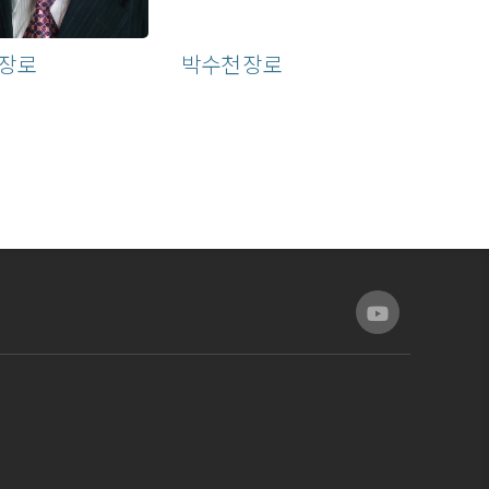
 장로
박수천 장로