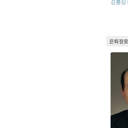
김홍삼
은퇴장