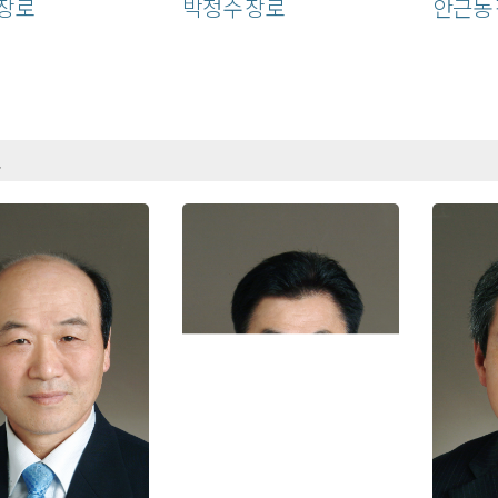
 장로
박정수 장로
안근동
로