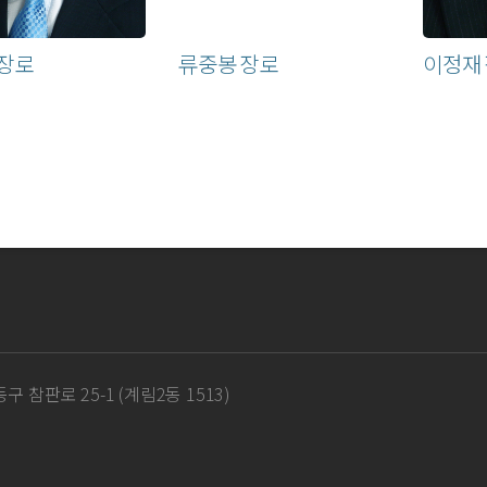
 장로
류중봉 장로
이정재
구 참판로 25-1 (계림2동 1513)