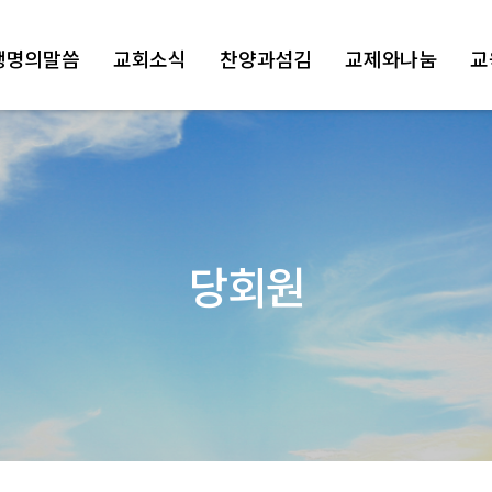
생명의말씀
교회소식
찬양과섬김
교제와나눔
교
당회원