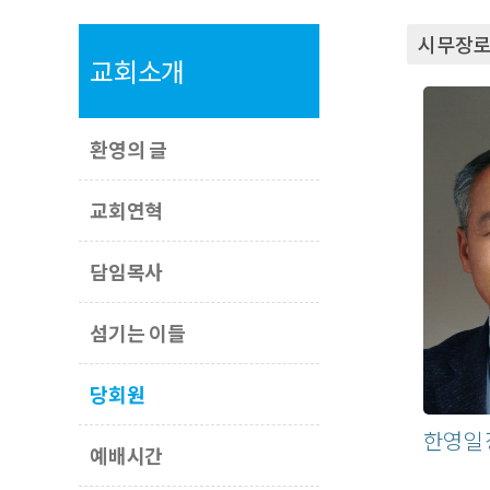
시무장로
교회소개
환영의 글
교회연혁
담임목사
섬기는 이들
당회원
한영일
예배시간