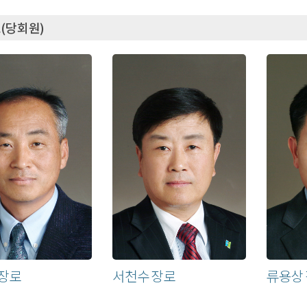
(당회원)
 장로
서천수 장로
류용상