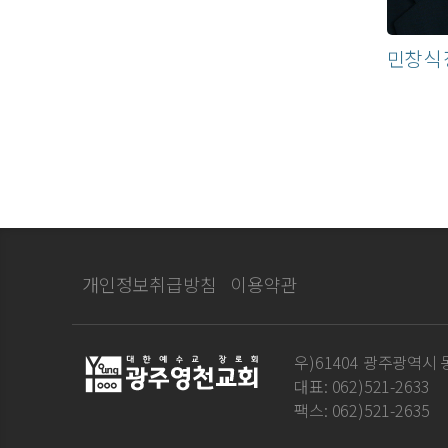
민창식
개인정보취급방침
이용약관
우)61404 광주광역시 동
대표: 062)521-2633
팩스: 062)521-2635