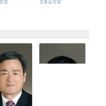
 장로
조중길 장로