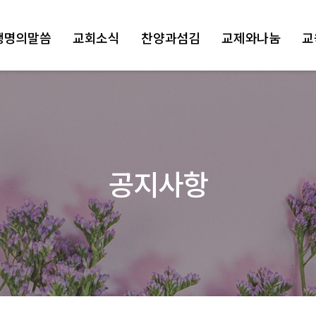
생명의말씀
교회소식
찬양과섬김
교제와나눔
교
공지사항