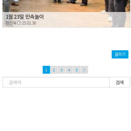
1월 23일 민속놀이
정찬욱
25.01.30
글쓰기
1
2
3
4
5
검색