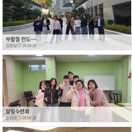
부활절 전도~~
김영삼
26.04.16
일일수련회
김영삼
26.04.16