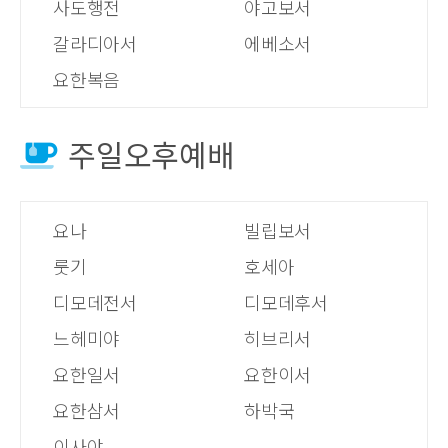
사도행전
야고보서
갈라디아서
에베소서
요한복음
주일오후예배
요나
빌립보서
룻기
호세아
디모데전서
디모데후서
느헤미야
히브리서
요한일서
요한이서
요한삼서
하박국
이사야