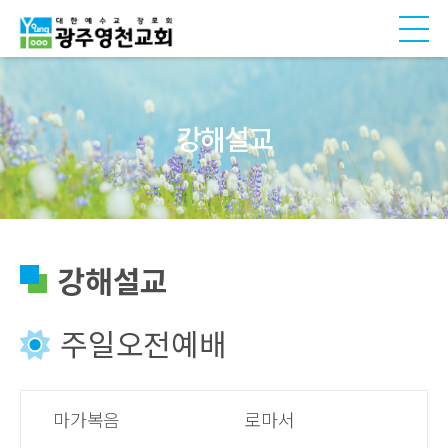
강해설교
강해설교
주일오전예배
마가복음
로마서