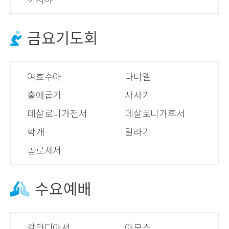
금요기도회
여호수아
다니엘
출애굽기
사사기
데살로니가전서
데살로니가후서
학개
말라기
골로새서
수요예배
갈라디아서
아모스