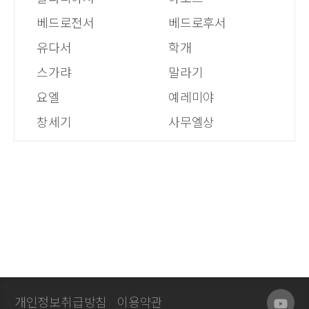
베드로전서
베드로후서
유다서
학개
스가랴
말라기
요엘
예레미야
창세기
사무엘상
개인정보취급방침
이용약관