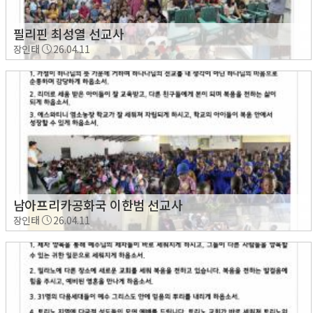
필리핀 최성열 선교사
장인태
26.04.11
남아프리카공화국 이한범 선교사
장인태
26.04.11