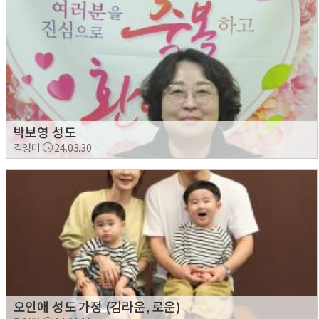
박보영 성도
김영미
24.03.30
오인애 성도 가정 (김라운, 로운)