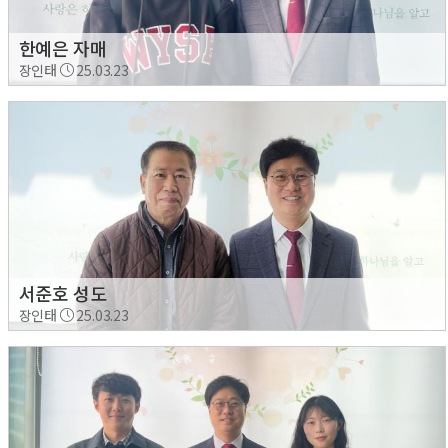
한예은 자매
장인태
25.03.23
서준호 성도
장인태
25.03.23