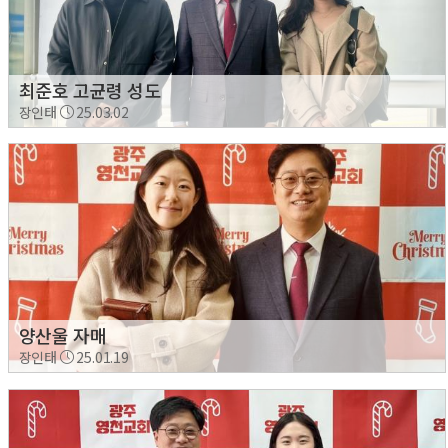
최준호 고균령 성도
장인태
25.03.02
양산울 자매
장인태
25.01.19