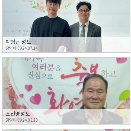
박형근 성도
장인태
24.07.14
조진영성도
김영미
24.03.30