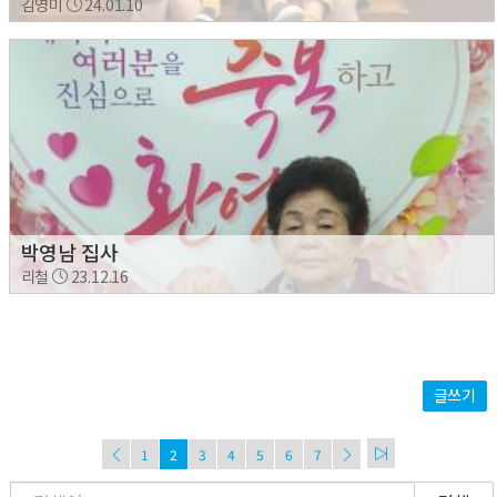
김영미
24.01.10
박영남 집사
리철
23.12.16
글쓰기
1
2
3
4
5
6
7