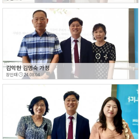
김익현 김명숙 가정
장인태
24.08.04