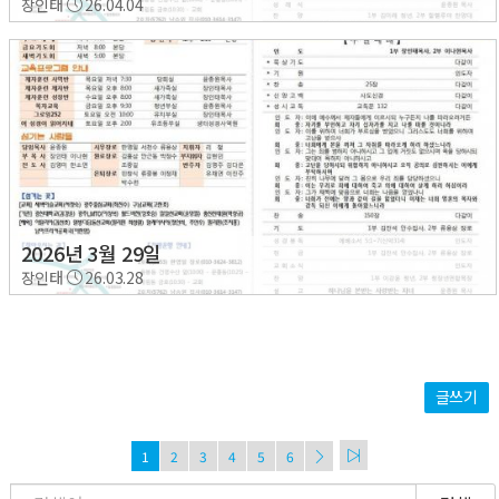
장인태
26.04.04
2026년 3월 29일
장인태
26.03.28
글쓰기
1
2
3
4
5
6