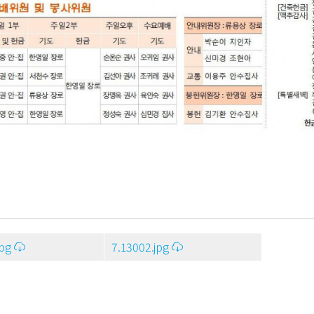
jpg
7.13002.jpg