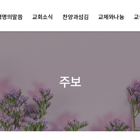
생명의말씀
교회소식
찬양과섬김
교제와나눔
교
주보