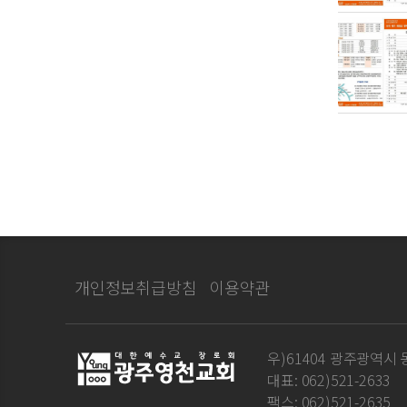
개인정보취급방침
이용약관
우)61404 광주광역시 동
대표: 062)521-2633
팩스: 062)521-2635