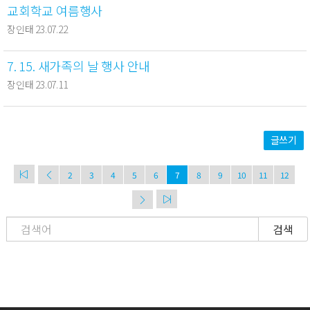
교회학교 여름행사
장인태 23.07.22
7. 15. 새가족의 날 행사 안내
장인태 23.07.11
글쓰기
2
3
4
5
6
7
8
9
10
11
12
검색