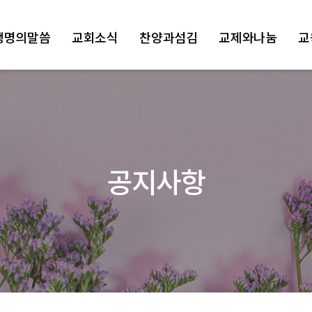
생명의말씀
교회소식
찬양과섬김
교제와나눔
교
공지사항