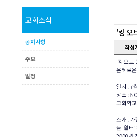
교회소식
'킹 오
공지사항
작성
주보
'킹 오브
은혜로운
일정
일시 : 7
장소 : 
교회학교
소개 : 
들 ‘월터
2000년