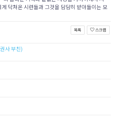
’에게 닥쳐온 시련들과 그것을 담담히 받아들이는 모
목록
스크랩
권사 부친)