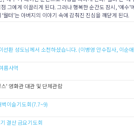
점 그에게 이끌리게 된다. 그러나 행복한 순간도 잠시, ‘예수
 ‘월터’는 아버지의 이야기 속에 감춰진 진심을 깨닫게 된다.
故 이선환 성도님께서 소천하셨습니다. (이병영 안수집사, 이순애
 여름사역
킹스' 영화관 대관 및 단체관람
벽이슬기도회(7.7~9)
상반기 결산 금요기도회