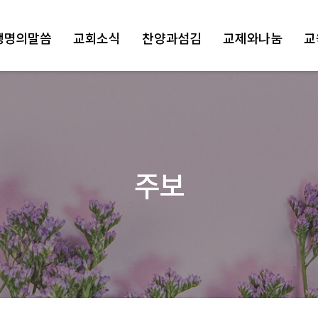
생명의말씀
교회소식
찬양과섬김
교제와나눔
교
주보