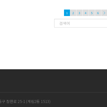
1
2
3
4
5
6
구 참판로 25-1 (계림2동 1513)