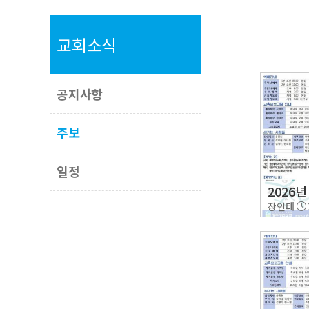
교회소식
공지사항
주보
일정
2026년
장인태